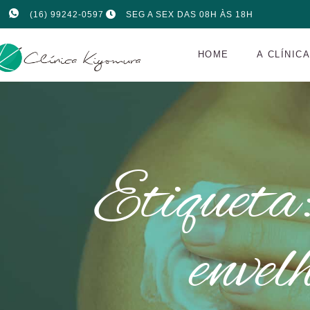
(16) 99242-0597
SEG A SEX DAS 08H ÀS 18H
HOME
A CLÍNIC
Etiqueta:
envel