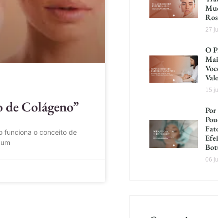
Mud
Ros
27 j
O P
Mai
Voc
Val
15 j
o de Colágeno”
Por
Pou
Fat
o funciona o conceito de
Efe
 um
Bot
06 j