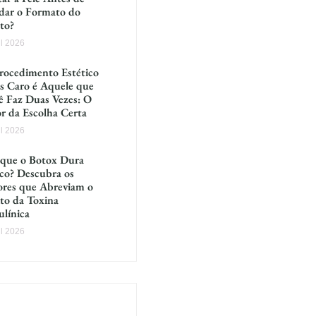
ar o Formato do
to?
ul 2026
rocedimento Estético
s Caro é Aquele que
ê Faz Duas Vezes: O
or da Escolha Certa
ul 2026
 que o Botox Dura
co? Descubra os
ores que Abreviam o
ito da Toxina
ulínica
ul 2026