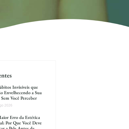
entes
ábitos Invisíveis que
ão Envelhecendo a Sua
e Sem Você Perceber
go 2026
aior Erro da Estética
al: Por Que Você Deve
tar a Pele Antes de