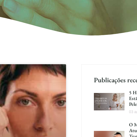
Publicações rec
5 H
Est
Pel
03 a
O M
Atu
Tra