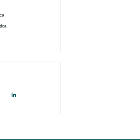
ica
tica