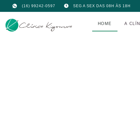
(16) 99242-0597
SEG A SEX DAS 08H ÀS 18H
HOME
A CLÍ