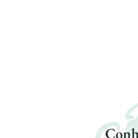
K
Conhe