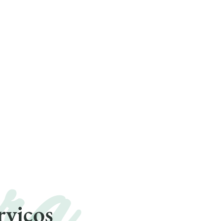
ra
rviços