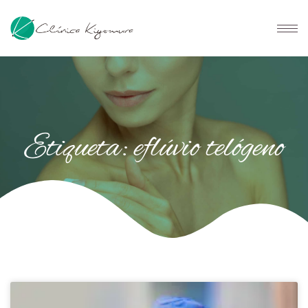
Etiqueta: eflúvio telógeno