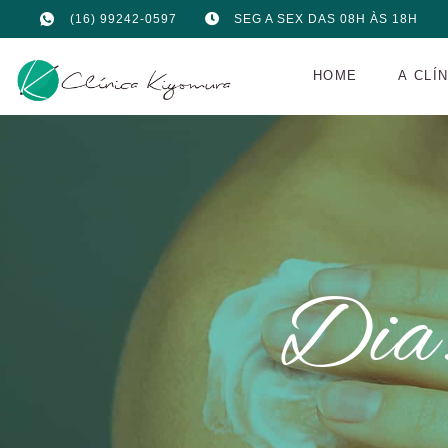
(16) 99242-0597
SEG A SEX DAS 08H ÀS 18H
HOME
A CLÍ
Dia